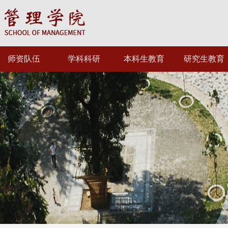
师资队伍
学科科研
本科生教育
研究生教育
工程管理系
学科设置
规章制度
规章制度
息管理与信息系统系
学科带头人
专业设置
专业设置
工商管理系
科研机构
培养方案
培养方案
会计学系
科研团队
资料下载
指导教师
经济科学系
大数据管理系
教师主页