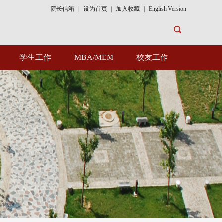
院长信箱
|
设为首页
|
加入收藏
|
English Version
学生工作
MBA/MEM
校友工作
组织机构
MBA
校友风采
学工动态
MEM
校友活动
招生就业
校友捐赠
学工文件