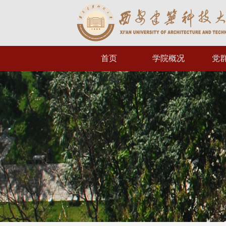
首页
学院概况
党
学院简介
组
学院领导
规
组织机构
工
办公指南
党