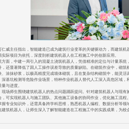
万仁威主任指出，智能建造已成为建筑行业变革的关键驱动力，而建筑机
局实际项目为依托，深度剖析建筑机器人在工程施工中的创新应用。
筑方面，中建一局引入的混凝土浇筑机器人，凭借精准的定位与计量系统
升，还显著降低了因人工操作误差导致的质量缺陷。在砌筑作业中，砌筑
块、涂抹砂浆，以极高精度完成墙体砌筑，且在复杂结构砌筑中，能灵活
、深基坑检测等危险作业场景，特种作业机器人替代人工深入高危区域，
质量与进度。
，现场师生围绕建筑机器人的热点问题踊跃提问。针对建筑机器人与现有施
台，可实现机器人与施工团队、其他施工设备的协同作业，优化施工流程
掌握专业知识外，还需具备跨学科思维，熟悉机器人编程、数据分析等领
焦建筑机器人，让师生深入了解智能建造在工程施工中的实践成果，为校