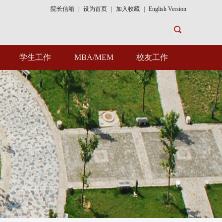
院长信箱
|
设为首页
|
加入收藏
|
English Version
学生工作
MBA/MEM
校友工作
组织机构
MBA
校友风采
学工动态
MEM
校友活动
招生就业
校友捐赠
学工文件