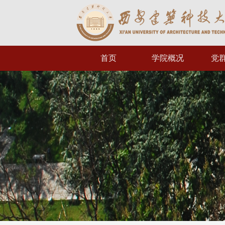
首页
学院概况
党
学院简介
组
学院领导
规
组织机构
工
办公指南
党